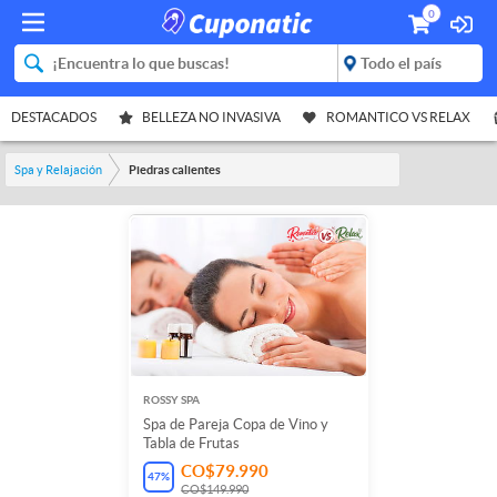
0
DESTACADOS
BELLEZA NO INVASIVA
ROMANTICO VS RELAX
Spa y Relajación
Piedras calientes
ROSSY SPA
Spa de Pareja Copa de Vino y
Tabla de Frutas
CO$79.990
47
%
CO$149.990