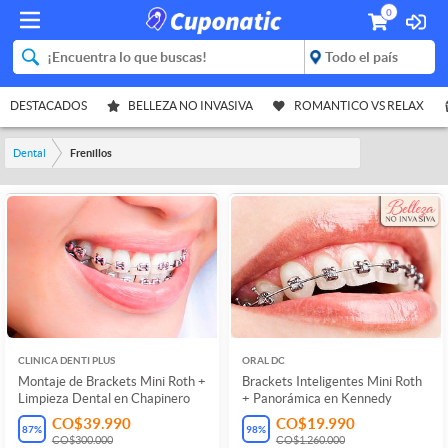
0
DESTACADOS
BELLEZA NO INVASIVA
ROMANTICO VS RELAX
Dental
Frenillos
CLINICA DENTI PLUS
ORAL DC
Montaje de Brackets Mini Roth +
Brackets Inteligentes Mini Roth
Limpieza Dental en Chapinero
+ Panorámica en Kennedy
CO$39.990
CO$19.990
87
%
98
%
CO$300.000
CO$1.260.000