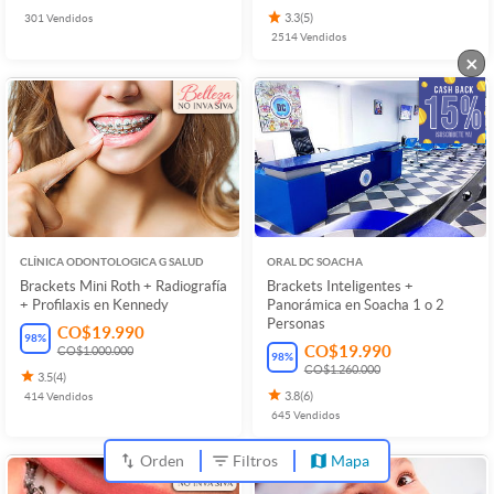
301
Vendidos
3.3
(
5
)
2514
Vendidos
×
CLÍNICA ODONTOLOGICA G SALUD
ORAL DC SOACHA
Brackets Mini Roth + Radiografía
Brackets Inteligentes +
+ Profilaxis en Kennedy
Panorámica en Soacha 1 o 2
Personas
CO$19.990
98
%
CO$19.990
CO$1.000.000
98
%
CO$1.260.000
3.5
(
4
)
414
Vendidos
3.8
(
6
)
645
Vendidos
Orden
Filtros
Mapa