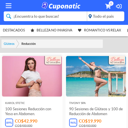
0
DESTACADOS
BELLEZA NO INVASIVA
ROMANTICO VS RELAX
Glúteos
Reducción
KAROL STETIC
TIVONY SPA
100 Sesiones Reducción con
90 Sesiones de Glúteos y 100 de
Yeso en Abdomen.
Reducción de Abdomen
CO$42.990
CO$19.990
89
%
96
%
CO$400.000
CO$450.000