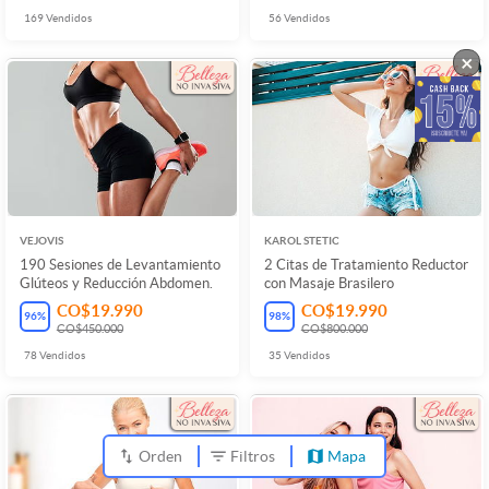
169
Vendidos
56
Vendidos
×
VEJOVIS
KAROL STETIC
190 Sesiones de Levantamiento
2 Citas de Tratamiento Reductor
Glúteos y Reducción Abdomen.
con Masaje Brasilero
CO$19.990
CO$19.990
96
%
98
%
CO$450.000
CO$800.000
78
Vendidos
35
Vendidos
Orden
Filtros
Mapa